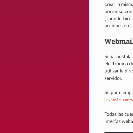
crear la mism
borrar su cont
(Thunderbird,
acciones efect
Webmail
Si has instal
electrónico d
utilizar la di
servidor.
Si, por ejemp
example.com/
Todas las cue
interfaz webm