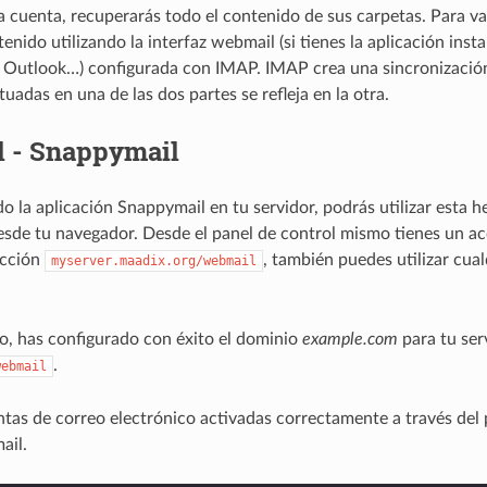
a cuenta, recuperarás todo el contenido de sus carpetas. Para v
enido utilizando la interfaz webmail (si tienes la aplicación inst
 Outlook…) configurada con IMAP. IMAP crea una sincronización e
uadas en una de las dos partes se refleja en la otra.
 - Snappymail
ado la aplicación Snappymail en tu servidor, podrás utilizar esta
esde tu navegador. Desde el panel de control mismo tienes un a
rección
, también puedes utilizar cua
myserver.maadix.org/webmail
lo, has configurado con éxito el dominio
example.com
para tu serv
.
webmail
ntas de correo electrónico activadas correctamente a través del 
ail.