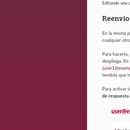
Editando una c
Reenvío 
En la misma p
cualquier otr
Para hacerlo, 
despliega. En
(
user1
@
exam
tendrás que in
Para activar l
de respuesta