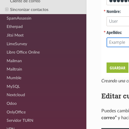
Cliente de correo
Sincronizar contactos
SpamAssassin
Etherpad
Jitsi Meet
LimeSurvey
Libre Office Online
Mailman
Mailtrain
Mumble
Creando una c
MySQL
Editar c
Nextcloud
Odoo
Puedes cambia
OnlyOffice
correo”
y haci
Servidor TURN