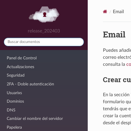
Email
release_202403
Email
Puedes añadir
correo electr
Panel de Control
consulta la
co
Actualizaciones
Seguridad
Crear c
2FA - Doble autenticación
Usuarixs
En la sección
Dominios
formulario qu
tendrás que e
DNS
crear la cuen
Cambiar el nombre del servidor
desde el desp
Papelera