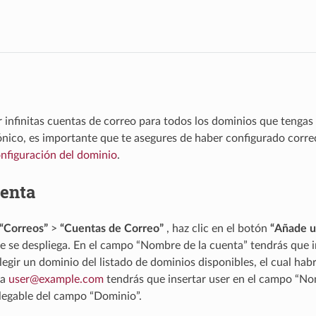
 infinitas cuentas de correo para todos los dominios que tengas 
ónico, es importante que te asegures de haber configurado corre
nfiguración del dominio
.
uenta
“Correos”
>
“Cuentas de Correo”
, haz clic en el botón
“Añade u
e se despliega. En el campo “Nombre de la cuenta” tendrás que i
legir un dominio del listado de dominios disponibles, el cual ha
ta
user
@
example
.
com
tendrás que insertar user en el campo “No
legable del campo “Dominio”.