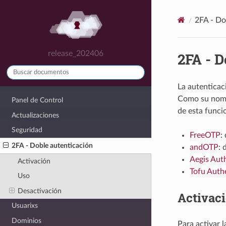
2FA - Do
release_202406
2FA - D
La autenticac
Como su nombr
Panel de Control
de esta funci
Actualizaciones
Seguridad
FreeOTP
:
2FA - Doble autenticación
andOTP
: 
Aegis Aut
Activación
Tofu Auth
Uso
Desactivación
Activac
Usuarixs
Dominios
Para activar 