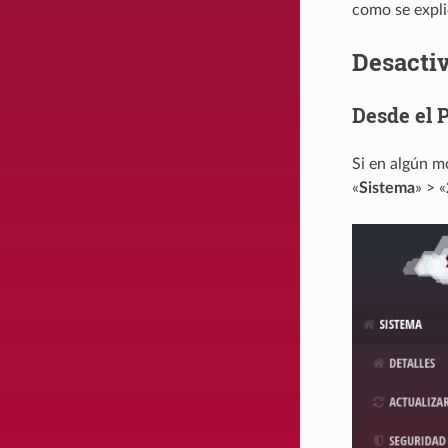
como se expli
Desacti
Desde el 
Si en algún m
«
Sistema
» > «