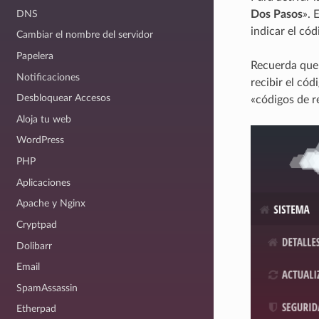
DNS
Dos Pasos
». 
indicar el có
Cambiar el nombre del servidor
Papelera
Recuerda que 
Notificaciones
recibir el có
Desbloquear Accesos
«códigos de r
Aloja tu web
WordPress
PHP
Aplicaciones
Apache y Nginx
Cryptpad
Dolibarr
Email
SpamAssassin
Etherpad