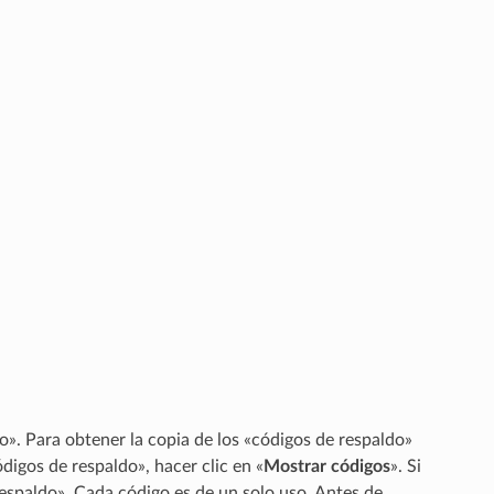
o». Para obtener la copia de los «códigos de respaldo»
ódigos de respaldo», hacer clic en «
Mostrar códigos
». Si
respaldo». Cada código es de un solo uso. Antes de