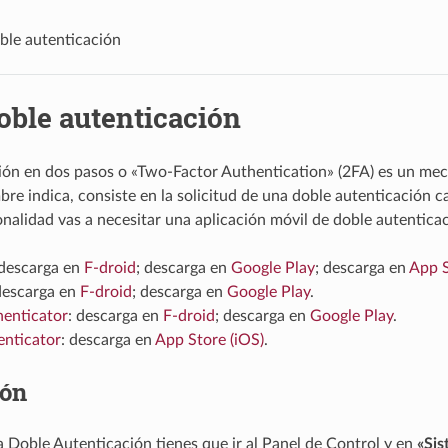
ble autenticación
oble autenticación
ión en dos pasos o «Two-Factor Authentication» (2FA) es un mec
e indica, consiste en la solicitud de una doble autenticación c
onalidad vas a necesitar una aplicación móvil de doble autentica
 descarga en
F-droid
; descarga en
Google Play
; descarga en
App S
descarga en
F-droid
; descarga en
Google Play
.
henticator
: descarga en
F-droid
; descarga en
Google Play
.
enticator
: descarga en
App Store (iOS)
.
ión
la Doble Autenticación tienes que ir al Panel de Control y en
«Sis