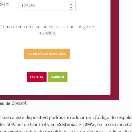
nel de Control.
acceso a este dispositivo podrás introducir un «Código de respald
er al Panel de Control y en «
Sistema
» > «
2FA
», en la sección «C
enes ningún código de respaldo haz clic en «Generar códigos de 