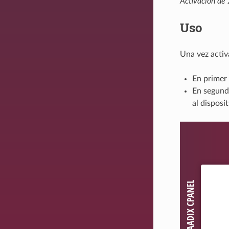
Activación de 
Uso
Una vez activ
En primer 
En segundo
al disposit