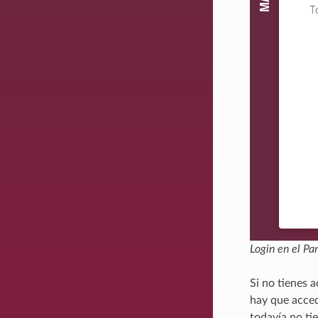
Login en el Pa
Si no tienes 
hay que acced
todavía no ti