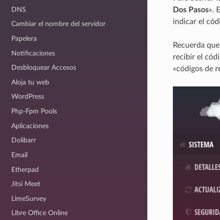
DNS
Dos Pasos
». 
indicar el có
Cambiar el nombre del servidor
Papelera
Recuerda que 
Notificaciones
recibir el có
Desbloquear Accesos
«códigos de r
Aloja tu web
WordPress
Php-Fpm Pools
Aplicaciones
Dolibarr
Email
Etherpad
Jitsi Meet
LimeSurvey
Libre Office Online