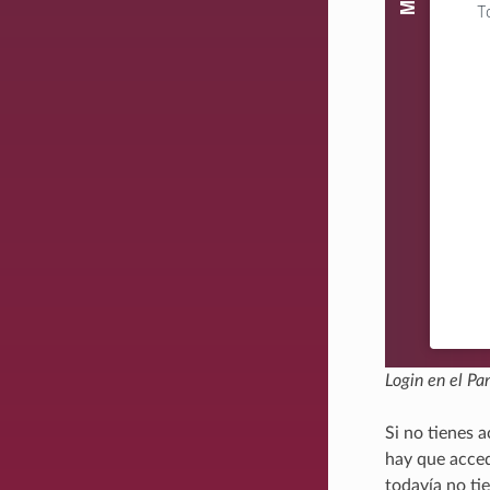
Login en el Pa
Si no tienes 
hay que acced
todavía no ti