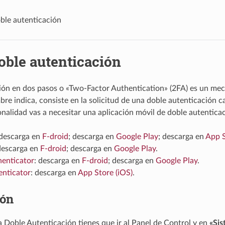
ble autenticación
oble autenticación
ión en dos pasos o «Two-Factor Authentication» (2FA) es un mec
e indica, consiste en la solicitud de una doble autenticación c
onalidad vas a necesitar una aplicación móvil de doble autentica
 descarga en
F-droid
; descarga en
Google Play
; descarga en
App S
descarga en
F-droid
; descarga en
Google Play
.
henticator
: descarga en
F-droid
; descarga en
Google Play
.
enticator
: descarga en
App Store (iOS)
.
ión
la Doble Autenticación tienes que ir al Panel de Control y en
«Sis