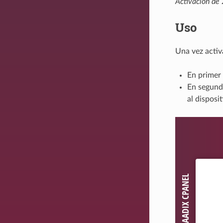
Activación de 
Uso
Una vez activ
En primer 
En segundo
al disposit