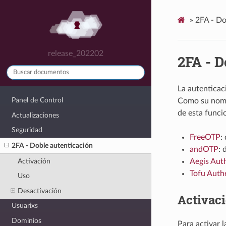
»
2FA - Do
release_202202
2FA - D
La autenticac
Panel de Control
Como su nombr
de esta funci
Actualizaciones
Seguridad
FreeOTP
:
2FA - Doble autenticación
andOTP
: 
Activación
Aegis Aut
Tofu Auth
Uso
Desactivación
Activac
Usuarixs
Dominios
Para activar 