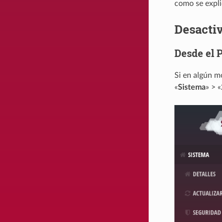
como se expli
Desacti
Desde el 
Si en algún m
«
Sistema
» > «