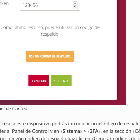
nel de Control.
acceso a este dispositivo podrás introducir un «Código de respald
er al Panel de Control y en «
Sistema
» > «
2FA
», en la sección «C
enes ningún código de respaldo haz clic en «Generar códigos de 