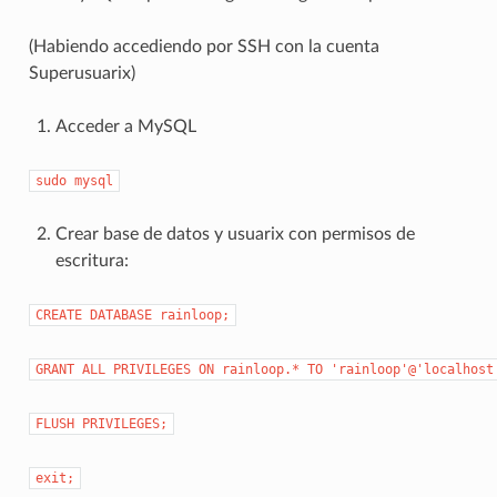
(Habiendo accediendo por SSH con la cuenta
Superusuarix)
Acceder a MySQL
sudo
mysql
Crear base de datos y usuarix con permisos de
escritura:
CREATE
DATABASE
rainloop;
GRANT
ALL
PRIVILEGES
ON
rainloop.*
TO
'rainloop'@'localhost
FLUSH
PRIVILEGES;
exit;