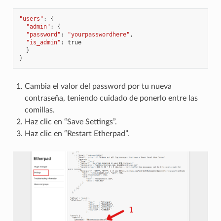
"users"
:
{
"admin"
:
{
"password"
:
"yourpasswordhere"
,
"is_admin"
:
true
}
}
Cambia el valor del password por tu nueva
contraseña, teniendo cuidado de ponerlo entre las
comillas.
Haz clic en “Save Settings”.
Haz clic en “Restart Etherpad”.