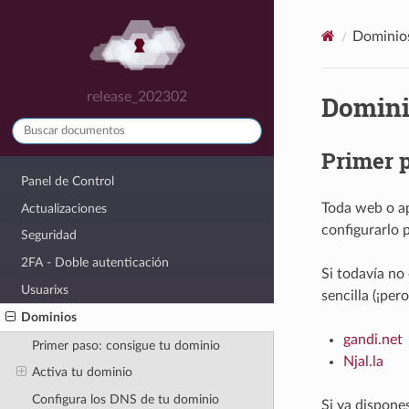
Dominio
release_202302
Domini
Primer p
Panel de Control
Toda web o ap
Actualizaciones
configurarlo p
Seguridad
2FA - Doble autenticación
Si todavía no
Usuarixs
sencilla (¡pe
Dominios
gandi.net
Primer paso: consigue tu dominio
Njal.la
Activa tu dominio
Configura los DNS de tu dominio
Si ya dispone