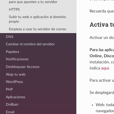
para que apunten a tu servidor
HTTPS
Recuerda qu
Subir tu web o aplicación al dominio
propio
Activa t
Empieza a usar tu servidor de correo
DNS
Activar un do
Cambiar el nombre del servidor
Para las apli
Papelera
Online, Disco
Notificaciones
instalación, 
Desbloquear Accesos
indica
aquí
.
Aloja tu web
Para activar u
WordPress
PHP
Se desplegará
Aplicaciones
Dolibarr
Web: toda 
navegador.
Email