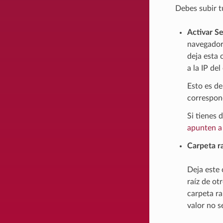
Debes subir t
Activar S
navegador.
deja esta 
a la IP del
Esto es de
correspond
Si tienes 
apunten a 
Carpeta ra
Deja este
raíz de ot
carpeta r
valor no s