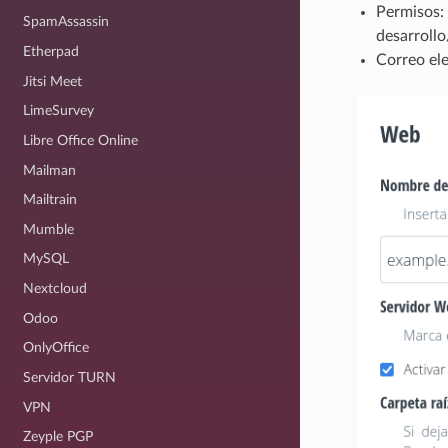
Permisos: 
SpamAssassin
desarrollo
Etherpad
Correo ele
Jitsi Meet
LimeSurvey
Libre Office Online
Mailman
Mailtrain
Mumble
MySQL
Nextcloud
Odoo
OnlyOffice
Servidor TURN
VPN
Zeyple PGP