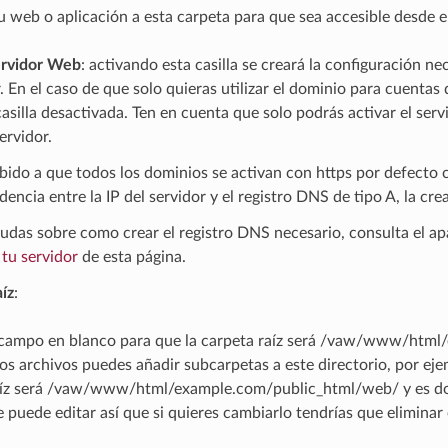
u web o aplicación a esta carpeta para que sea accesible desde 
ervidor Web
: activando esta casilla se creará la configuración n
 En el caso de que solo quieras utilizar el dominio para cuentas 
casilla desactivada. Ten en cuenta que solo podrás activar el se
 ervidor.
bido a que todos los dominios se activan con https por defecto c
encia entre la IP del servidor y el registro DNS de tipo A, la crea
dudas sobre como crear el registro DNS necesario, consulta el a
tu servidor
de esta página.
íz
:
 campo en blanco para que la carpeta raíz será /vaw/www/html/e
ros archivos puedes añadir subcarpetas a este directorio, por ej
aíz será /vaw/www/html/example.com/public_html/web/ y es dond
e puede editar así que si quieres cambiarlo tendrías que eliminar 