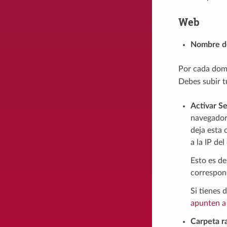
Web
Nombre d
Por cada domi
Debes subir t
Activar S
navegador.
deja esta 
a la IP del
Esto es de
correspond
Si tienes 
apunten a 
Carpeta ra