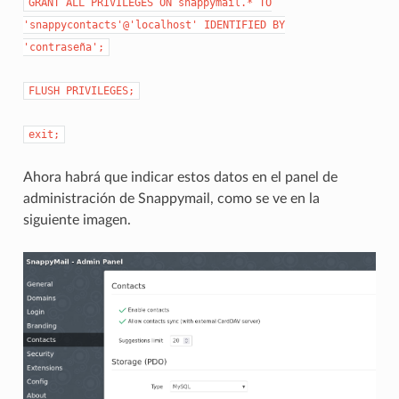
GRANT
ALL
PRIVILEGES
ON
snappymail.*
TO
'snappycontacts'@'localhost'
IDENTIFIED
BY
'contraseña';
FLUSH
PRIVILEGES;
exit;
Ahora habrá que indicar estos datos en el panel de
administración de Snappymail, como se ve en la
siguiente imagen.