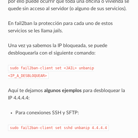
por ello puede ocurrir que toda una oficina o vivienda se
quede sin acceso al servidor (o alguno de sus servicios).
En fail2ban la protección para cada uno de estos
servicios se les llama
jails
.
Una vez ya sabemos la IP bloqueada, se puede
desbloquearla con el siguiente comando:
sudo
fail2ban-client
set
<JAIL>
unbanip
<IP_A_DESBLOQUEAR>
Aquí te dejamos
algunos ejemplos
para desbloquear la
IP 4.4.4.4:
Para conexiones SSH y SFTP:
sudo
fail2ban-client
set
sshd
unbanip
4.4.4.4