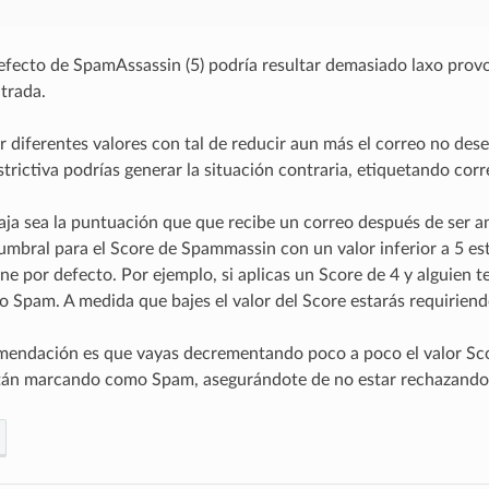
defecto de SpamAssassin (5) podría resultar demasiado laxo pro
trada.
 diferentes valores con tal de reducir aun más el correo no dese
trictiva podrías generar la situación contraria, etiquetando co
ja sea la puntuación que que recibe un correo después de ser an
 umbral para el Score de Spammassin con un valor inferior a 5 es
ene por defecto. Por ejemplo, si aplicas un Score de 4 y alguien 
Spam. A medida que bajes el valor del Score estarás requiriendo
endación es que vayas decrementando poco a poco el valor Scor
tán marcando como Spam, asegurándote de no estar rechazando 