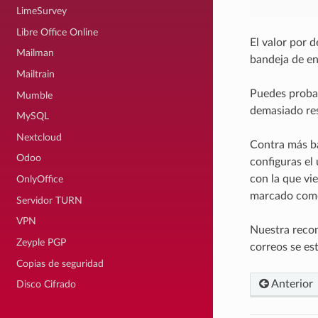
LimeSurvey
Libre Office Online
El valor por 
Mailman
bandeja de en
Mailtrain
Puedes probar
Mumble
demasiado res
MySQL
Nextcloud
Contra más ba
Odoo
configuras el
con la que vi
OnlyOffice
marcado como 
Servidor TURN
VPN
Nuestra recom
Zeyple PGP
correos se es
Copias de seguridad
Anterior
Disco Cifrado