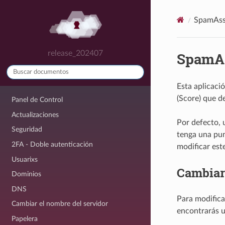
SpamAss
release_202407
SpamA
Esta aplicaci
(Score) que d
Panel de Control
Actualizaciones
Por defecto, u
Seguridad
tenga una pun
2FA - Doble autenticación
modificar est
Usuarixs
Cambiar
Dominios
DNS
Para modifica
Cambiar el nombre del servidor
encontrarás u
Papelera