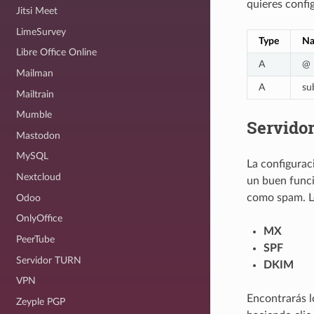
quieres config
Jitsi Meet
LimeSurvey
Type
N
Libre Office Online
A
@
Mailman
A
su
Mailtrain
Mumble
Servidor
Mastodon
MySQL
La configurac
Nextcloud
un buen funci
como spam. Lo
Odoo
OnlyOffice
MX
PeerTube
SPF
Servidor TURN
DKIM
VPN
Encontrarás l
Zeyple PGP