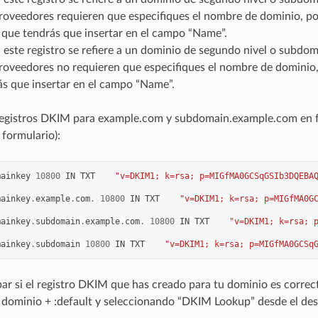
roveedores requieren que especifiques el nombre de dominio, p
r que tendrás que insertar en el campo “Name”.
 este registro se refiere a un dominio de segundo nivel o subd
roveedores no requieren que especifiques el nombre de dominio, 
ás que insertar en el campo “Name”.
registros DKIM para example.com y subdomain.example.com en f
formulario):
mainkey
10800
IN
TXT
"v=DKIM1; k=rsa; p=MIGfMA0GCSqGSIb3DQEBA
mainkey
.
example
.
com
.
10800
IN
TXT
"v=DKIM1; k=rsa; p=MIGfMA0G
mainkey
.
subdomain
.
example
.
com
.
10800
IN
TXT
"v=DKIM1; k=rsa; 
mainkey
.
subdomain
10800
IN
TXT
"v=DKIM1; k=rsa; p=MIGfMA0GCSq
r si el registro DKIM que has creado para tu dominio es correc
dominio + :default y seleccionando “DKIM Lookup” desde el des