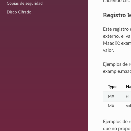
haciendo clic 
Copias de seguridad
Disco Cifrado
Registro 
Este registro
externo, el v
MaadiX: examp
valor.
Ejemplos de 
example.maad
Type
N
MX
@
MX
su
Ejemplos de r
que no propor