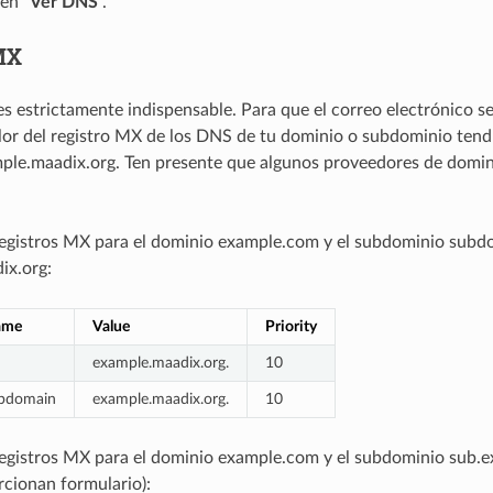
en “
Ver DNS
”.
MX
 es estrictamente indispensable. Para que el correo electrónico s
alor del registro MX de los DNS de tu dominio o subdominio tend
le.maadix.org. Ten presente que algunos proveedores de domin
registros MX para el dominio example.com y el subdominio sub
ix.org:
ame
Value
Priority
example.maadix.org.
10
bdomain
example.maadix.org.
10
egistros MX para el dominio example.com y el subdominio sub.e
cionan formulario):