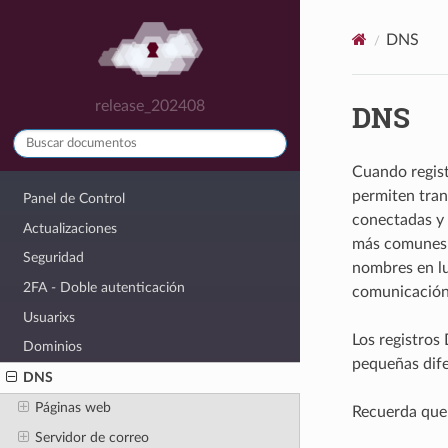
DNS
release_202408
DNS
Cuando regist
permiten tra
Panel de Control
conectadas y 
Actualizaciones
más comunes s
Seguridad
nombres en lu
2FA - Doble autenticación
comunicación 
Usuarixs
Los registros
Dominios
pequeñas dife
DNS
Páginas web
Recuerda qu
Servidor de correo