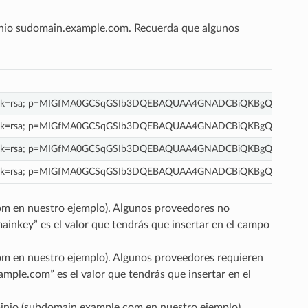
inio sudomain.example.com. Recuerda que algunos
 k=rsa; p=MIGfMA0GCSqGSIb3DQEBAQUAA4GNADCBiQKBgQDZTroW VF
 k=rsa; p=MIGfMA0GCSqGSIb3DQEBAQUAA4GNADCBiQKBgQDZTroW VF
 k=rsa; p=MIGfMA0GCSqGSIb3DQEBAQUAA4GNADCBiQKBgQDZTroW VF
 k=rsa; p=MIGfMA0GCSqGSIb3DQEBAQUAA4GNADCBiQKBgQDZTroW VF
.com en nuestro ejemplo). Algunos proveedores no
ainkey” es el valor que tendrás que insertar en el campo
.com en nuestro ejemplo). Algunos proveedores requieren
mple.com” es el valor que tendrás que insertar en el
ominio (subdomain.example.com en nuestro ejemplo).