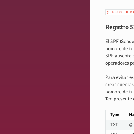
@
10800
IN
M
Registro 
El SPF (Sende
nombre de tu 
SPF ausente o
operadores po
Para evitar e
crear cuentas
nombre de tu
Ten presente 
Type
N
TXT
@