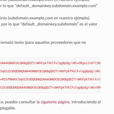
or lo que “default._domainkey.subdomain.example.com”
ominio (subdomain.example.com en nuestro ejemplo).
por lo que “default._domainkey.subdomain” es el valor
ormato texto (para aquellos proveedores que no
QUAA4GNADCBiQKBgQDZTroWVFpkfXklFulqg8pdg/cWS+ORgoi1x97l5NyqlqL7R
CSqGSIb3DQEBAQUAA4GNADCBiQKBgQDZTroWVFpkfXklFulqg8pdg/cWS+ORgoi1
p=MIGfMA0GCSqGSIb3DQEBAQUAA4GNADCBiQKBgQDZTroWVFpkfXklFulqg8pdg/
GSIb3DQEBAQUAA4GNADCBiQKBgQDZTroWVFpkfXklFulqg8pdg/cWS+ORgoi1x97
to, puedes consultar
la siguiente página
, introduciendo el
plegable.