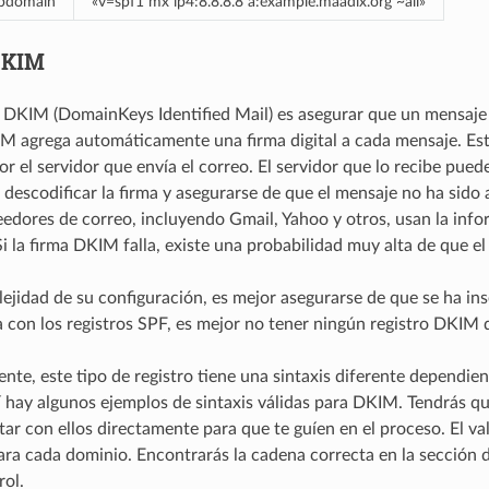
bdomain
«v=spf1 mx ip4:8.8.8.8 a:example.maadix.org ~all»
DKIM
e DKIM (DomainKeys Identified Mail) es asegurar que un mensaj
IM agrega automáticamente una firma digital a cada mensaje. Est
 el servidor que envía el correo. El servidor que lo recibe puede 
descodificar la firma y asegurarse de que el mensaje no ha sido a
dores de correo, incluyendo Gmail, Yahoo y otros, usan la infor
Si la firma DKIM falla, existe una probabilidad muy alta de que e
lejidad de su configuración, es mejor asegurarse de que se ha in
a con los registros SPF, es mejor no tener ningún registro DKIM 
te, este tipo de registro tiene una sintaxis diferente dependie
 hay algunos ejemplos de sintaxis válidas para DKIM. Tendrás qu
tar con ellos directamente para que te guíen en el proceso. El va
ra cada dominio. Encontrarás la cadena correcta en la sección
rol.