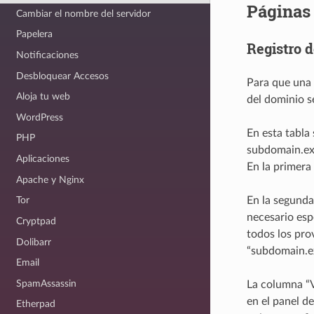
Páginas
Cambiar el nombre del servidor
Papelera
Registro d
Notificaciones
Desbloquear Accesos
Para que una 
Aloja tu web
del dominio se
WordPress
En esta tabla
PHP
subdomain.e
Aplicaciones
En la primera 
Apache y Nginx
En la segunda
Tor
necesario esp
Cryptpad
todos los pro
Dolibarr
“subdomain.
Email
SpamAssassin
La columna “Va
en el panel de
Etherpad