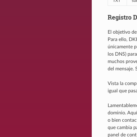
TXT
su
Registro 
El objetivo d
Para ello, DK
únicamente por
los DNS) para 
muchos provee
del mensaje. 
Vista la comp
igual que pas
Lamentablemen
dominio. Aquí
o bien contac
que cambia pa
panel de cont