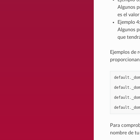
Algunos p
es el valo
Ejemplo 4:
Algunos p
que tendr
Ejemplos de 
proporcionan 
default
.
_do
default
.
_do
default
.
_do
default
.
_do
Para comproba
nombre de tu 