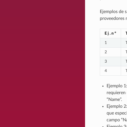
Ejemplos de 
proveedores n
E j . n º
1
2
3
4
Ejemplo 1:
requieren 
“Name”.
Ejemplo 2:
que especi
campo “N
Ejemplo 3: