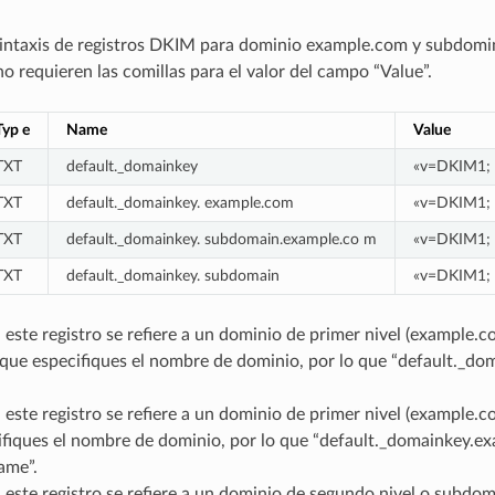
sintaxis de registros DKIM para dominio example.com y subdom
o requieren las comillas para el valor del campo “Value”.
Typ e
Name
Value
TXT
default._domainkey
«v=DKIM1;
TXT
default._domainkey. example.com
«v=DKIM1;
TXT
default._domainkey. subdomain.example.co m
«v=DKIM1;
TXT
default._domainkey. subdomain
«v=DKIM1;
 este registro se refiere a un dominio de primer nivel (example
que especifiques el nombre de dominio, por lo que “default._dom
 este registro se refiere a un dominio de primer nivel (example
fiques el nombre de dominio, por lo que “default._domainkey.exa
ame”.
 este registro se refiere a un dominio de segundo nivel o subd